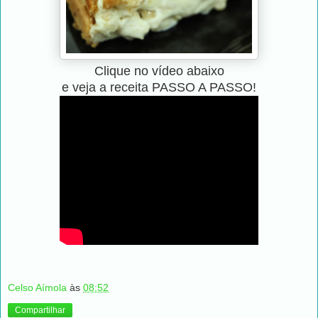
Clique no vídeo abaixo
e veja a receita PASSO A PASSO
!
Celso Aímola
às
08:52
Compartilhar